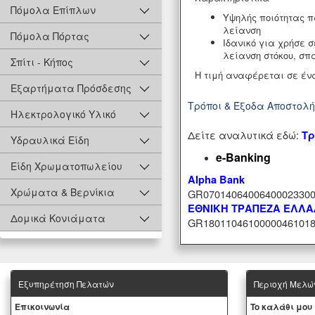
Πόμολα Επίπλων
Υψηλής ποιότητας π
λείανση
Πόμολα Πόρτας
Ιδανικό για χρήσε 
λείανση στόκου, σπ
Σπίτι - Κήπος
Η τιμή αναφέρεται σε έν
Εξαρτήματα Πρόσδεσης
Τρόποι & Έξοδα Αποστολ
Ηλεκτρολογικό Υλικό
Δείτε αναλυτικά εδώ:
Τρ
Υδραυλικά Είδη
e-Banking
Είδη Χρωματοπωλείου
Alpha Bank
Χρώματα & Βερνίκια
GR07014064006400023300
ΕΘΝΙΚΗ ΤΡΑΠΕΖΑ ΕΛΛ
Δομικά Κονιάματα
GR18011046100000461018
Εξυπηρέτηση Πελατών
Περιοχή Mελώ
Eπικοινωνία
To καλάθι μου