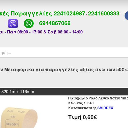
κές Παραγγελίες
2241024987
2241600333
-
6944867068
υ - Παρ 08:00 - 17:00 & Σαβ 08:00 - 14:00
 Μεταφορικά για παραγγελίες αξίας άνω των 50€ ως
ο320 1m x 116mm
Πατόχαρτο Ρολό Λευκό Νο320 1m
Kωδικός 10640
Κατασκευαστής
SMIRDEX
Τιμή
0,60€