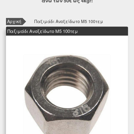
άνω των 50€ ως 4kgr!
Αρχική
Παξιμάδι Ανοξείδωτο M5 100τεμ
Παξιμάδι Ανοξείδωτο M5 100τεμ