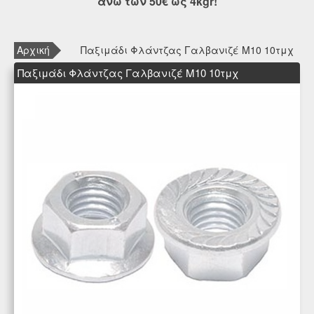
άνω των 50€ ως 4kgr!
Αρχική
Παξιμάδι Φλάντζας Γαλβανιζέ Μ10 10τμχ
Παξιμάδι Φλάντζας Γαλβανιζέ Μ10 10τμχ