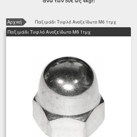
άνω των 50€ ως 4kgr!
Αρχική
Παξιμάδι Τυφλό Ανοξείδωτο M6 1τμχ
Παξιμάδι Τυφλό Ανοξείδωτο M6 1τμχ