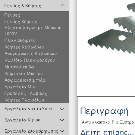
Πένσες & Κόφτες
Πένσες
Πένσες Κόφτες
Ηλεκτρολόγων με Μόνωση
1000V
Πλαγιοκόφτες
Κόφτες Καλωδίων
Απογυμνωτές Καλωδίων
Ψαλίδια Ηλεκτρολόγου
Μυτοτσίμπιδα
Κοφτάκια Μπετού
Ασφαλειοτσίμπιδα
Εργαλεία Μίνι
Προσέλες - Λαβίδες
Κόφτες Πλακιδίων
Περιγραφή
Εργαλεία για το Σπίτι
Εργαλεία Κήπου
Ανταλλακτικά Για Ξύστρα
Δείτε επίσης...
Εργαλεία Διαμόρφωσης