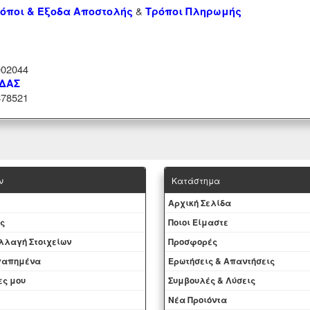
&
όποι & Έξοδα Αποστολής
Τρόποι Πληρωμής
02044
ΑΔΑΣ
78521
ν
Κατάστημα
Aρχική Σελίδα
ς
Ποιοι Είμαστε
Aλλαγή Στοιχείων
Προσφορές
αγαπημένα
Ερωτήσεις & Απαντήσεις
ες μου
Συμβουλές & Λύσεις
Νέα Προιόντα