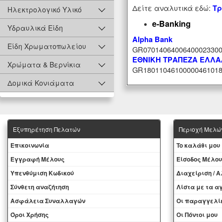
Δείτε αναλυτικά εδώ:
Τρ
Ηλεκτρολογικό Υλικό
e-Banking
Υδραυλικά Είδη
Alpha Bank
Είδη Χρωματοπωλείου
GR07014064006400023300
ΕΘΝΙΚΗ ΤΡΑΠΕΖΑ ΕΛΛ
Χρώματα & Βερνίκια
GR18011046100000461018
Δομικά Κονιάματα
Εξυπηρέτηση Πελατών
Περιοχή Mελώ
Eπικοινωνία
To καλάθι μου
Εγγραφή Μέλους
Eίσοδος Μέλου
Yπενθύμιση Κωδικού
Διαχείριση / 
Σύνθετη αναζήτηση
Λίστα με τα 
Ασφάλεια Συναλλαγών
Oι παραγγελί
Όροι Χρήσης
Οι Πόντοι μου