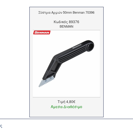
Ξύστρα Αρμών 50mm Benman 70396
Kωδικός 89376
BENMAN
Τιμή
4,80€
Άμεσα Διαθέσιμο
ής