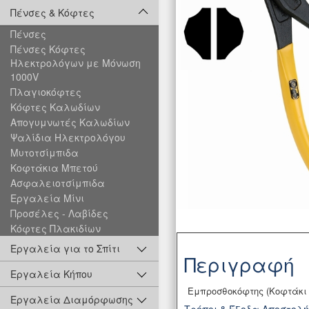
Πένσες & Κόφτες
Πένσες
Πένσες Κόφτες
Ηλεκτρολόγων με Μόνωση
1000V
Πλαγιοκόφτες
Κόφτες Καλωδίων
Απογυμνωτές Καλωδίων
Ψαλίδια Ηλεκτρολόγου
Μυτοτσίμπιδα
Κοφτάκια Μπετού
Ασφαλειοτσίμπιδα
Εργαλεία Μίνι
Προσέλες - Λαβίδες
Κόφτες Πλακιδίων
Εργαλεία για το Σπίτι
Περιγραφή
Εργαλεία Κήπου
Εμπροσθοκόφτης (Κοφτάκι 
Εργαλεία Διαμόρφωσης
Τρόποι & Έξοδα Αποστολ