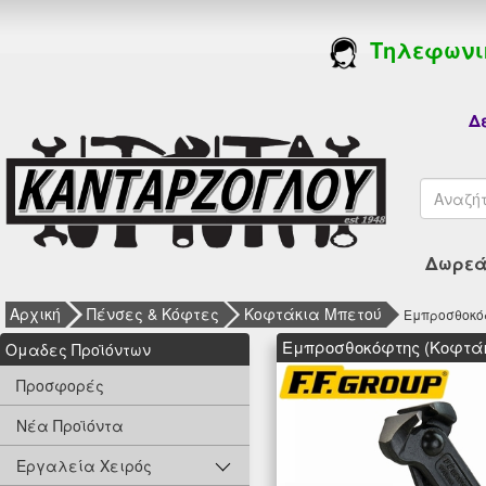
Τηλεφωνι
Δε
Δωρεάν
Αρχική
Πένσες & Κόφτες
Κοφτάκια Μπετού
Εμπροσθοκόφ
Εμπροσθοκόφτης (Κοφτάκ
Oμαδες Προϊόντων
Προσφορές
Νέα Προϊόντα
Εργαλεία Χειρός