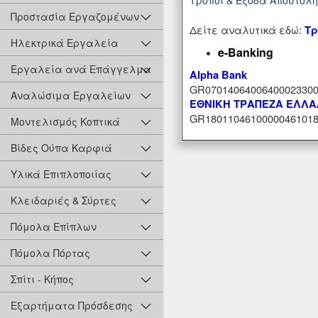
Προστασία Εργαζομένων
Δείτε αναλυτικά εδώ:
Τρ
Ηλεκτρικά Εργαλεία
e-Banking
Εργαλεία ανά Επάγγελμα
Alpha Bank
GR07014064006400023300
Αναλώσιμα Εργαλείων
ΕΘΝΙΚΗ ΤΡΑΠΕΖΑ ΕΛΛ
GR18011046100000461018
Μοντελισμός Κοπτικά
Βίδες Ούπα Καρφιά
Υλικά Επιπλοποιίας
Κλειδαριές & Σύρτες
Πόμολα Επίπλων
Πόμολα Πόρτας
Σπίτι - Κήπος
Εξαρτήματα Πρόσδεσης