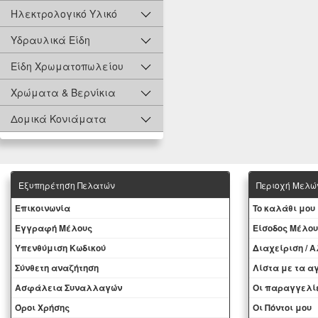
Ηλεκτρολογικό Υλικό
Υδραυλικά Είδη
Είδη Χρωματοπωλείου
Χρώματα & Βερνίκια
Δομικά Κονιάματα
Εξυπηρέτηση Πελατών
Περιοχή Mελώ
Eπικοινωνία
To καλάθι μου
Εγγραφή Μέλους
Eίσοδος Μέλου
Yπενθύμιση Κωδικού
Διαχείριση / 
Σύνθετη αναζήτηση
Λίστα με τα 
Ασφάλεια Συναλλαγών
Oι παραγγελί
Όροι Χρήσης
Οι Πόντοι μου