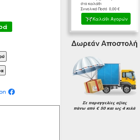
στο καλάθι
Συνολικό Ποσό 0,00 €
Καλάθι Αγορών
ρά
ού
να