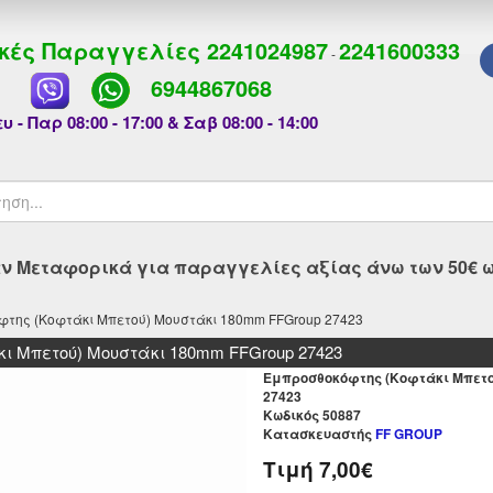
κές Παραγγελίες
2241024987
2241600333
-
6944867068
υ - Παρ 08:00 - 17:00 & Σαβ 08:00 - 14:00
 Μεταφορικά για παραγγελίες αξίας άνω των 50€ ως
της (Κοφτάκι Μπετού) Μουστάκι 180mm FFGroup 27423
ι Μπετού) Μουστάκι 180mm FFGroup 27423
Εμπροσθοκόφτης (Κοφτάκι Μπετο
27423
Kωδικός 50887
Κατασκευαστής
FF GROUP
Τιμή
7,00€