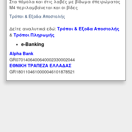
Στα πόμολα και στις λαβές με βίδωμα σπειρώματος
Μ4 περιλαμβάνεται και οι βίδες
Τρόποι & Έξοδα Αποστολής
Δείτε αναλυτικά εδώ:
Τρόποι & Έξοδα Αποστολής
&
Τρόποι Πληρωμής
e-Banking
Alpha Bank
GR0701406400640002330002044
ΕΘΝΙΚΗ ΤΡΑΠΕΖΑ ΕΛΛΑΔΑΣ
GR1801104610000046101878521
Εξυπηρέτηση Πελατών
Περιοχή Mελών
Κατάστημα