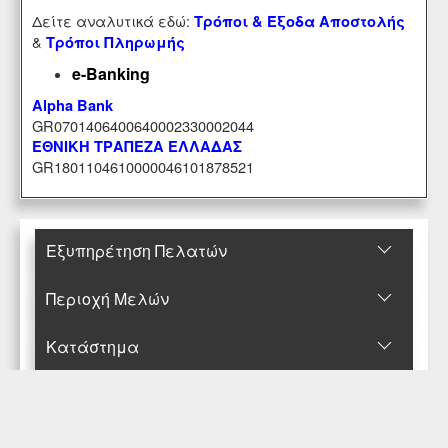
Δείτε αναλυτικά εδώ:
Τρόποι & Έξοδα Αποστολής
&
Τρόποι Πληρωμής
e-Banking
Alpha Bank
GR0701406400640002330002044
ΕΘΝΙΚΗ ΤΡΑΠΕΖΑ ΕΛΛΑΔΑΣ
GR1801104610000046101878521
Εξυπηρέτηση Πελατών
Περιοχή Mελών
Κατάστημα
Επικοινωνήστε μαζί μας