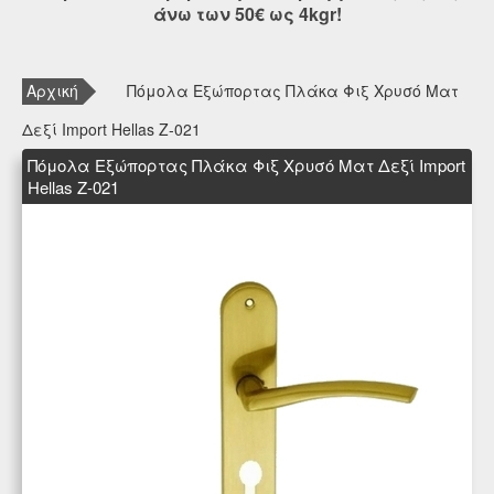
άνω των 50€ ως 4kgr!
Αρχική
Πόμολα Εξώπορτας Πλάκα Φιξ Χρυσό Ματ
Δεξί Import Hellas Ζ-021
Πόμολα Εξώπορτας Πλάκα Φιξ Χρυσό Ματ Δεξί Import
Hellas Ζ-021