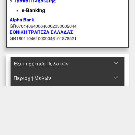
&
Τρόποι Πληρωμής
e-Banking
Alpha Bank
GR0701406400640002330002044
ΕΘΝΙΚΗ ΤΡΑΠΕΖΑ ΕΛΛΑΔΑΣ
GR1801104610000046101878521
Εξυπηρέτηση Πελατών
Περιοχή Mελών
Κατάστημα
Επικοινωνήστε μαζί μας
© Copyright 2017-2025 Κανταρζόγλου Ε. & Μ. ΟΕ
Pegasus Hermes Application
Powered by
Pegasus Technology