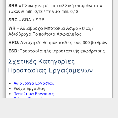
SRB
= Γλυκερίνη σε μεταλλική επιφάνεια =
τακούνι min. 0,13 / πέλμα min. 0,18
SRC
= SRA + SRB
WR
= Αδιάβροχα Μποτάκια Ασφαλείας /
Αδιάβροχα Παπούτσια Ασφαλείας
HRO:
Αντοχή σε θερμοκρασίες έως 300 βαθμών
ESD:
Προστασία ηλεκτροστατικής εκφόρτισης
Σχετικές Κατηγορίες
Προστασίας Εργαζομένων
Αδιάβροχα Εργασίας
Ρούχα Εργασίας
Παπούτσια Εργασίας
Γάντια Εργασίας
Γυαλιά Προστασίας - Επιγονατίδες Πλακάδων
Μάσκες Προστασίας
Γαλότσες Εργασίας PVC