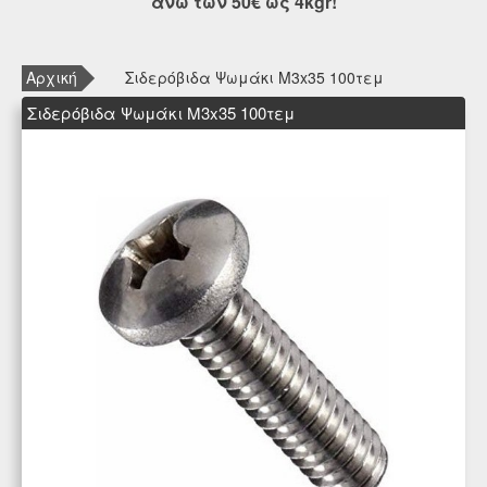
άνω των 50€ ως 4kgr!
Αρχική
Σιδερόβιδα Ψωμάκι Μ3x35 100τεμ
Σιδερόβιδα Ψωμάκι Μ3x35 100τεμ