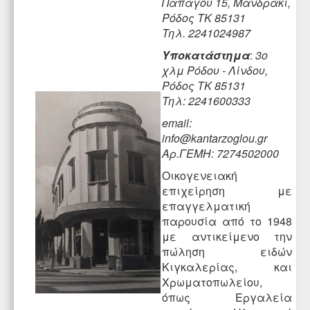
Παπάγου 15, Μανδράκι
,
Ρόδος
ΤΚ 85131
Τηλ.
2241024987
Υποκατάστημα
:
3ο
χλμ Ρόδου - Λίνδου
,
Ρόδος ΤΚ 85131
Τηλ:
2241600333
email:
info@kantarzoglou.gr
Αρ.ΓΕΜΗ: 7274502000
Οικογενειακή
επιχείρηση με
επαγγελματική
παρουσία από το 1948
με αντικείμενο την
πώληση ειδών
Κιγκαλερίας
, και
Χρωματοπωλείου
,
όπως
Εργαλεία