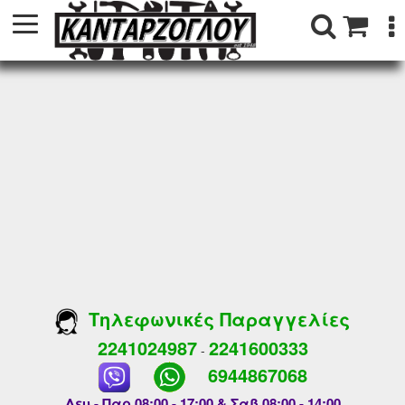
Τηλεφωνικές Παραγγελίες
2241024987
2241600333
-
6944867068
Δευ - Παρ 08:00 - 17:00 & Σαβ 08:00 - 14:00