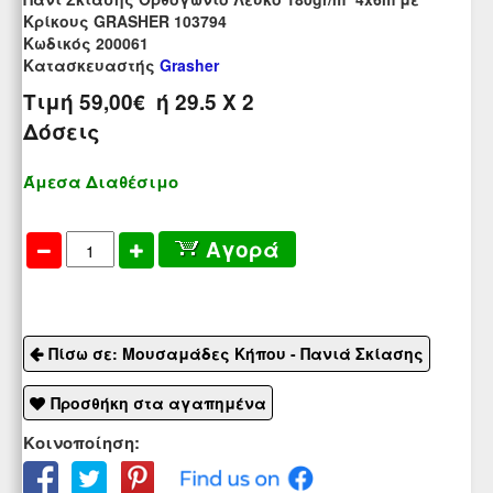
Κρίκους GRASHER 103794
Kωδικός 200061
Κατασκευαστής
Grasher
Τιμή
59,00€
ή
29.5
X 2
Δόσεις
Άμεσα Διαθέσιμο
Αγορά
Πίσω σε: Μουσαμάδες Κήπου - Πανιά Σκίασης
Προσθήκη στα αγαπημένα
Κοινοποίηση: