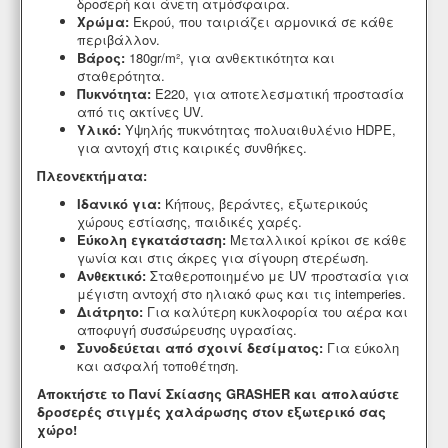
δροσερή και άνετη ατμόσφαιρα.
Χρώμα:
Εκρού,
που ταιριάζει αρμονικά σε κάθε
περιβάλλον.
Βάρος:
180gr/m²,
για ανθεκτικότητα και
σταθερότητα.
Πυκνότητα:
Ε220,
για αποτελεσματική προστασία
από τις ακτίνες UV.
Υλικό:
Υψηλής πυκνότητας πολυαιθυλένιο HDPE,
για αντοχή στις καιρικές συνθήκες.
Πλεονεκτήματα:
Ιδανικό για:
Κήπους,
βεράντες,
εξωτερικούς
χώρους εστίασης,
παιδικές χαρές.
Εύκολη εγκατάσταση:
Μεταλλικοί κρίκοι σε κάθε
γωνία και στις άκρες για σίγουρη στερέωση.
Ανθεκτικό:
Σταθεροποιημένο με UV προστασία για
μέγιστη αντοχή στο ηλιακό φως και τις intemperies.
Διάτρητο:
Για καλύτερη κυκλοφορία του αέρα και
αποφυγή συσσώρευσης υγρασίας.
Συνοδεύεται από σχοινί δεσίματος:
Για εύκολη
και ασφαλή τοποθέτηση.
Αποκτήστε το Πανί Σκίασης GRASHER και απολαύστε
δροσερές στιγμές χαλάρωσης στον εξωτερικό σας
χώρο!