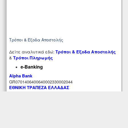
Τρόποι & Έξοδα Αποστολής
Δείτε αναλυτικά εδώ:
Τρόποι & Έξοδα Αποστολής
&
Τρόποι Πληρωμής
e-Banking
Alpha Bank
GR0701406400640002330002044
ΕΘΝΙΚΗ ΤΡΑΠΕΖΑ ΕΛΛΑΔΑΣ
GR1801104610000046101878521
Εξυπηρέτηση Πελατών