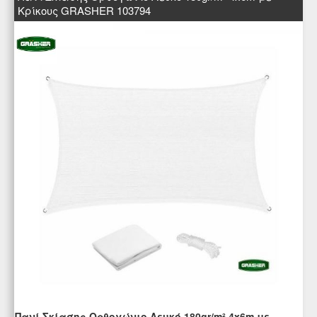
Κρίκους GRASHER 103794
Πανί Σκίασης Ορθογώνιο Λευκό 180gr/m² 4x6m με