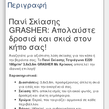
Περιγραφή
Πανί Σκίασης
GRASHER: Απολαύστε
δροσιά και σκιά στον
κήπο σας!
Αναζητάτε μια αξιόπιστη λύση σκίασης για τον κήπο ή
την βεράντα σας; Το
Πανί Σκίασης Τετράγωνο Ε220
180gr/m² 3,6x3,6m GRASHER Με Κρίκους
αποτελεί την
ιδανική επιλογή!
Χαρακτηριστικά:
Διαστάσεις:
3,6x3,6m,
προσφέροντας άπλετη σκιά
για εσάς και την οικογένειά σας.
Σκίαση:
90% αποκλεισμός του ηλιακού φωτός,
για
δροσερή και άνετη ατμόσφαιρα.
Χρώμα:
Εκρού,
που ταιριάζει αρμονικά σε κάθε
περιβάλλον.
Βάρος:
180gr/m²,
για ανθεκτικότητα και