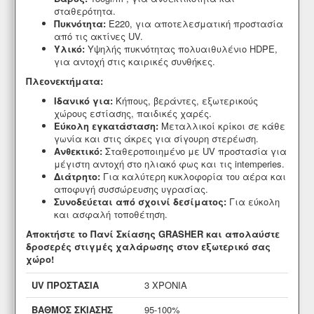
σταθερότητα.
Πυκνότητα:
Ε220,
για αποτελεσματική προστασία
από τις ακτίνες UV.
Υλικό:
Υψηλής πυκνότητας πολυαιθυλένιο HDPE,
για αντοχή στις καιρικές συνθήκες.
Πλεονεκτήματα:
Ιδανικό για:
Κήπους,
βεράντες,
εξωτερικούς
χώρους εστίασης,
παιδικές χαρές.
Εύκολη εγκατάσταση:
Μεταλλικοί κρίκοι σε κάθε
γωνία και στις άκρες για σίγουρη στερέωση.
Ανθεκτικό:
Σταθεροποιημένο με UV προστασία για
μέγιστη αντοχή στο ηλιακό φως και τις intemperies.
Διάτρητο:
Για καλύτερη κυκλοφορία του αέρα και
αποφυγή συσσώρευσης υγρασίας.
Συνοδεύεται από σχοινί δεσίματος:
Για εύκολη
και ασφαλή τοποθέτηση.
Αποκτήστε το Πανί Σκίασης GRASHER και απολαύστε
δροσερές στιγμές χαλάρωσης στον εξωτερικό σας
χώρο!
UV ΠΡΟΣΤΑΣΙΑ
3 ΧΡΟΝΙΑ
ΒΑΘΜΟΣ ΣΚΙΑΣΗΣ
95-100%