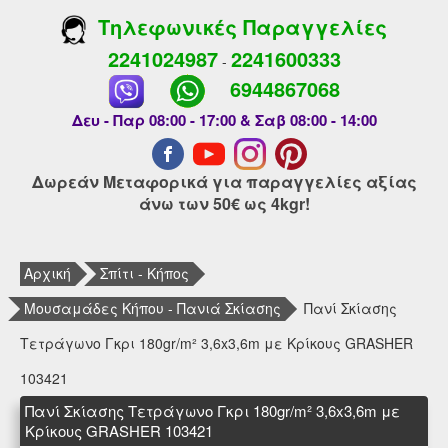
Τηλεφωνικές Παραγγελίες
2241024987
2241600333
-
6944867068
Δευ - Παρ 08:00 - 17:00 & Σαβ 08:00 - 14:00
Δωρεάν Μεταφορικά για παραγγελίες αξίας
άνω των 50€ ως 4kgr!
Αρχική
Σπίτι - Κήπος
Μουσαμάδες Κήπου - Πανιά Σκίασης
Πανί Σκίασης
Τετράγωνο Γκρι 180gr/m² 3,6x3,6m με Κρίκους GRASHER
103421
Πανί Σκίασης Τετράγωνο Γκρι 180gr/m² 3,6x3,6m με
Κρίκους GRASHER 103421