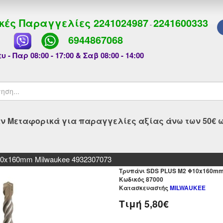
κές Παραγγελίες
2241024987
2241600333
-
6944867068
υ - Παρ 08:00 - 17:00 & Σαβ 08:00 - 14:00
 Μεταφορικά για παραγγελίες αξίας άνω των 50€ ως
0x160mm Milwaukee 4932307073
Τρυπάνι SDS PLUS M2 Φ10x160mm 
Kωδικός 87000
Κατασκευαστής
MILWAUKEE
Τιμή
5,80€