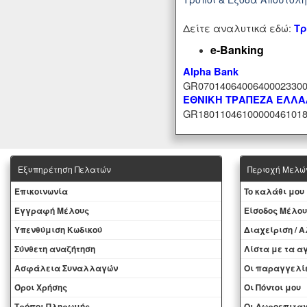
Δείτε αναλυτικά εδώ:
Τρ
e-Banking
Alpha Bank
GR07014064006400023300
ΕΘΝΙΚΗ ΤΡΑΠΕΖΑ ΕΛΛ
GR18011046100000461018
Εξυπηρέτηση Πελατών
Περιοχή Mελώ
Eπικοινωνία
To καλάθι μου
Εγγραφή Μέλους
Eίσοδος Μέλου
Yπενθύμιση Κωδικού
Διαχείριση / 
Σύνθετη αναζήτηση
Λίστα με τα 
Ασφάλεια Συναλλαγών
Oι παραγγελί
Όροι Χρήσης
Οι Πόντοι μου
Τρόποι Πληρωμής
Oι Δωροεπιταγ