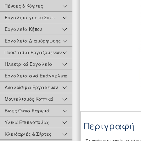
Πένσες & Κόφτες
Εργαλεία για το Σπίτι
Εργαλεία Κήπου
Εργαλεία Διαμόρφωσης
Προστασία Εργαζομένων
Ηλεκτρικά Εργαλεία
Εργαλεία ανά Επάγγελμα
Αναλώσιμα Εργαλείων
Μοντελισμός Κοπτικά
Βίδες Ούπα Καρφιά
Υλικά Επιπλοποιίας
Περιγραφή
Κλειδαριές & Σύρτες
Τρυπάνια 2 κοπών με νέα 