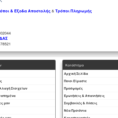
&
όποι & Έξοδα Αποστολής
Τρόποι Πληρωμής
02044
ΑΔΑΣ
78521
ν
Κατάστημα
Aρχική Σελίδα
ς
Ποιοι Είμαστε
Aλλαγή Στοιχείων
Προσφορές
αγαπημένα
Ερωτήσεις & Απαντήσεις
ες μου
Συμβουλές & Λύσεις
Νέα Προιόντα
ές μου
Kατασκευαστές