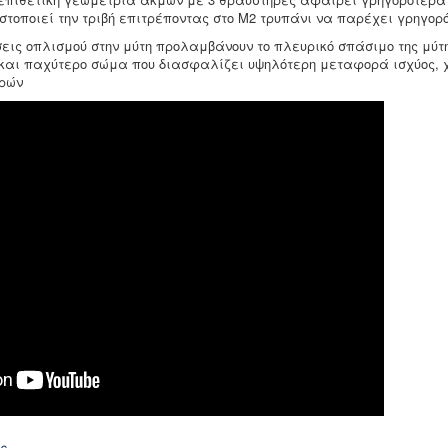
στοποιεί την τριβή επιτρέποντας στο Μ2 τρυπάνι να παρέχει γρηγορ
σεις οπλισμού στην μύτη προλαμβάνουν το πλευρικό σπάσιμο της μύτ
και παχύτερο σώμα που διασφαλίζει υψηλότερη μεταφορά ισχύος, 
ιρών
ής