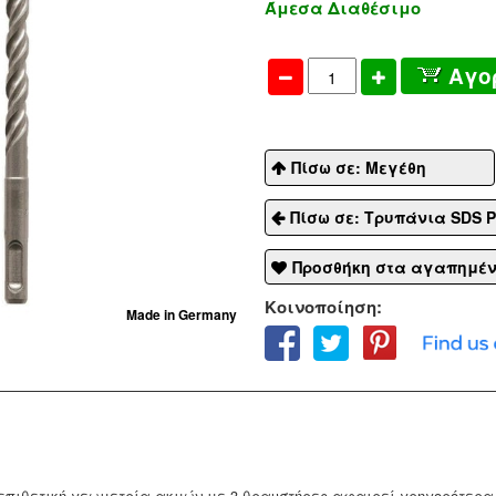
Άμεσα Διαθέσιμο
Αγο
Πίσω σε: Μεγέθη
Πίσω σε: Τρυπάνια SDS 
Προσθήκη στα αγαπημέ
Κοινοποίηση:
Made in Germany
επιθετική γεωμετρία ακμών με 3 θραυστήρες αφαιρεί γρηγορότερα 