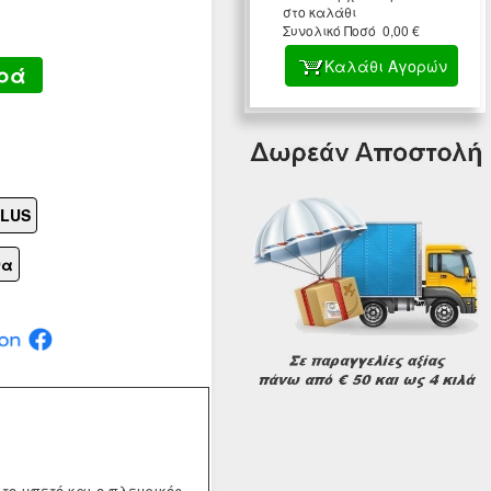
στο καλάθι
Συνολικό Ποσό 0,00 €
Καλάθι Αγορών
ρά
PLUS
να
το μπετό και ο πλευρικός