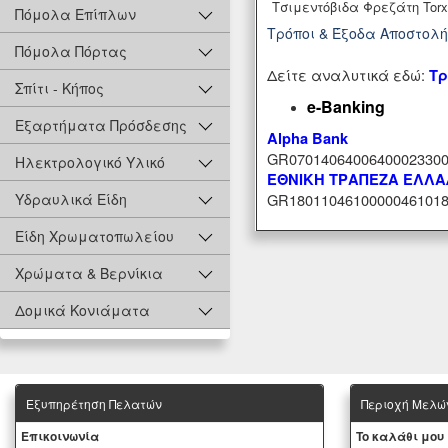
Τσιμεντόβιδα Φρεζάτη Torx
Πόμολα Επίπλων
Τρόποι & Έξοδα Αποστολ
Πόμολα Πόρτας
Δείτε αναλυτικά εδώ:
Τρ
Σπίτι - Κήπος
e-Banking
Εξαρτήματα Πρόσδεσης
Alpha Bank
GR07014064006400023300
Ηλεκτρολογικό Υλικό
ΕΘΝΙΚΗ ΤΡΑΠΕΖΑ ΕΛΛ
GR18011046100000461018
Υδραυλικά Είδη
Είδη Χρωματοπωλείου
Χρώματα & Βερνίκια
Δομικά Κονιάματα
Εξυπηρέτηση Πελατών
Περιοχή Mελώ
Eπικοινωνία
To καλάθι μου