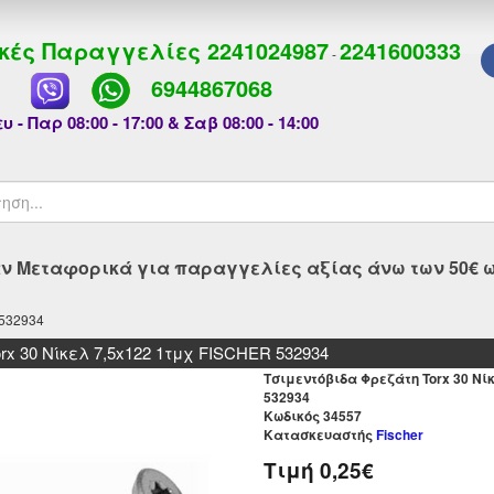
κές Παραγγελίες
2241024987
2241600333
-
6944867068
υ - Παρ 08:00 - 17:00 & Σαβ 08:00 - 14:00
 Μεταφορικά για παραγγελίες αξίας άνω των 50€ ως
 532934
rx 30 Νίκελ 7,5x122 1τμχ FISCHER 532934
Τσιμεντόβιδα Φρεζάτη Torx 30 Νί
532934
Kωδικός 34557
Κατασκευαστής
Fischer
Τιμή
0,25€