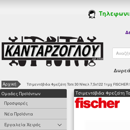
Τηλεφωνι
Δε
Δωρεάν
Αρχική
Τσιμεντόβιδα Φρεζάτη Torx 30 Νίκελ 7,5x122 1τμχ FISCHER
Τσιμεντόβιδα Φρεζάτη To
Oμαδες Προϊόντων
Προσφορές
Νέα Προϊόντα
Εργαλεία Χειρός