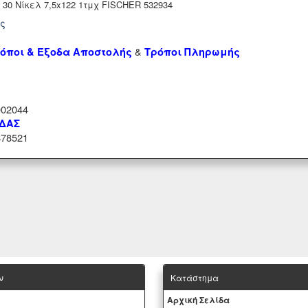
 30 Νίκελ 7,5x122 1τμχ FISCHER 532934
ής
&
όποι & Έξοδα Αποστολής
Τρόποι Πληρωμής
02044
ΑΔΑΣ
78521
ν
Κατάστημα
Aρχική Σελίδα