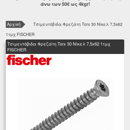
άνω των 50€ ως 4kgr!
Αρχική
Τσιμεντόβιδα Φρεζάτη Torx 30 Νίκελ 7,5x62
1τμχ FISCHER
Τσιμεντόβιδα Φρεζάτη Torx 30 Νίκελ 7,5x62 1τμχ
FISCHER