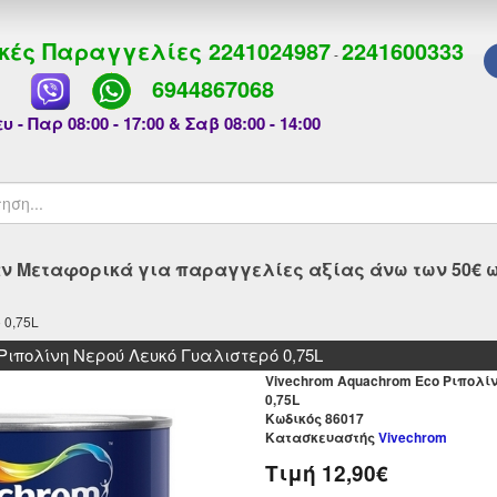
κές Παραγγελίες
2241024987
2241600333
-
6944867068
υ - Παρ 08:00 - 17:00 & Σαβ 08:00 - 14:00
 Μεταφορικά για παραγγελίες αξίας άνω των 50€ ως
 0,75L
 Ριπολίνη Νερού Λευκό Γυαλιστερό 0,75L
Vivechrom Aquachrom Eco Ριπολί
0,75L
Kωδικός 86017
Κατασκευαστής
Vivechrom
Τιμή
12,90€