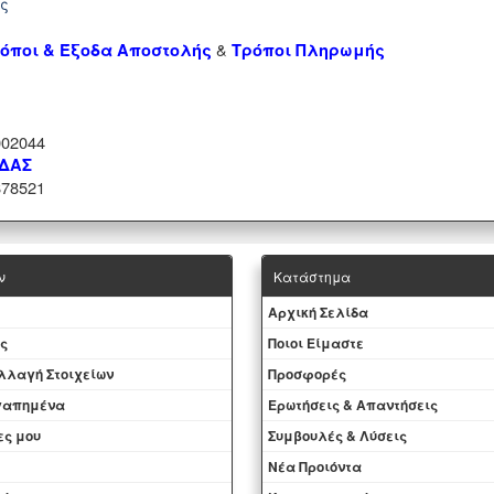
ής
&
όποι & Έξοδα Αποστολής
Τρόποι Πληρωμής
02044
ΑΔΑΣ
78521
ν
Κατάστημα
Aρχική Σελίδα
ς
Ποιοι Είμαστε
Aλλαγή Στοιχείων
Προσφορές
αγαπημένα
Ερωτήσεις & Απαντήσεις
ες μου
Συμβουλές & Λύσεις
Νέα Προιόντα