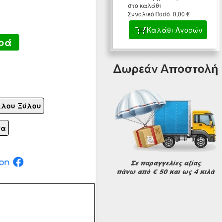
στο καλάθι
Συνολικό Ποσό 0,00 €
Καλάθι Αγορών
ρά
λλου Ξύλου
να