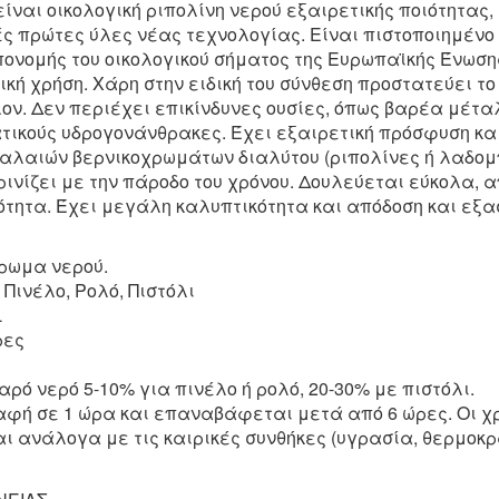
αι οικολογική ριπολίνη νερού εξαιρετικής ποιότητας, 
ές πρώτες ύλες νέας τεχνολογίας. Είναι πιστοποιημένο
πονομής του οικολογικού σήματος της Ευρωπαϊκής Ένωσης
κή χρήση. Χάρη στην ειδική του σύνθεση προστατεύει το
ον. Δεν περιέχει επικίνδυνες ουσίες, όπως βαρέα μέτ
ικούς υδρογονάνθρακες. Έχει εξαιρετική πρόσφυση κα
αλαιών βερνικοχρωμάτων διαλύτου (ριπολίνες ή λαδομ
τρινίζει με την πάροδο του χρόνου. Δουλεύεται εύκολα,
τητα. Έχει μεγάλη καλυπτικότητα και απόδοση και εξ
χρωμα νερού.
Πινέλο, Ρολό, Πιστόλι
L
ρες
ρό νερό 5-10% για πινέλο ή ρολό, 20-30% με πιστόλι.
αφή σε 1 ώρα και επαναβάφεται μετά από 6 ώρες. Οι χρ
ι ανάλογα με τις καιρικές συνθήκες (υγρασία, θερμοκρ