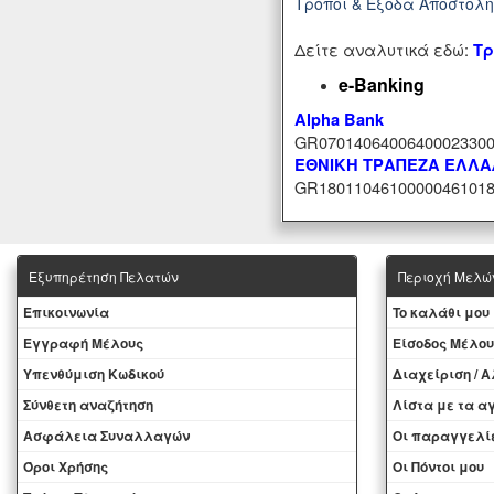
Τρόποι & Έξοδα Αποστολ
Δείτε αναλυτικά εδώ:
Τρ
e-Banking
Alpha Bank
GR07014064006400023300
ΕΘΝΙΚΗ ΤΡΑΠΕΖΑ ΕΛΛ
GR18011046100000461018
Εξυπηρέτηση Πελατών
Περιοχή Mελώ
Eπικοινωνία
To καλάθι μου
Εγγραφή Μέλους
Eίσοδος Μέλου
Yπενθύμιση Κωδικού
Διαχείριση / 
Σύνθετη αναζήτηση
Λίστα με τα 
Ασφάλεια Συναλλαγών
Oι παραγγελί
Όροι Χρήσης
Οι Πόντοι μου