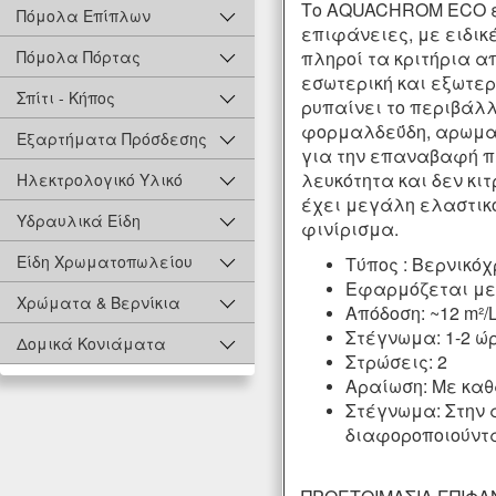
Το AQUACHROM ECO είν
Πόμολα Επίπλων
επιφάνειες, με ειδικ
πληροί τα κριτήρια α
Πόμολα Πόρτας
εσωτερική και εξωτερι
Σπίτι - Κήπος
ρυπαίνει το περιβάλλ
φορμαλδεΰδη, αρωματ
Εξαρτήματα Πρόσδεσης
για την επαναβαφή π
λευκότητα και δεν κι
Ηλεκτρολογικό Υλικό
έχει μεγάλη ελαστικό
Υδραυλικά Είδη
φινίρισμα.
Είδη Χρωματοπωλείου
Τύπος : Bερνικό
Εφαρμόζεται με 
Χρώματα & Βερνίκια
Απόδοση: ~12 m²/
Στέγνωμα: 1-2 ώ
Δομικά Κονιάματα
Στρώσεις: 2
Αραίωση: Με καθα
Στέγνωμα: Στην 
διαφοροποιούντα