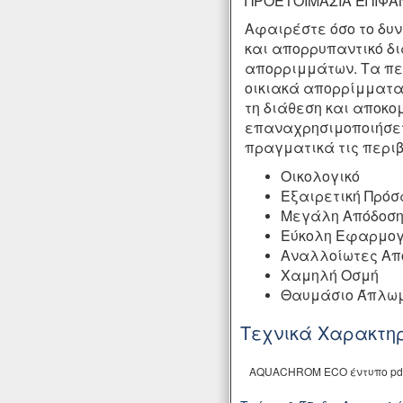
ΠΡΟΕΤΟΙΜΑΣΙΑ ΕΠΙΦΑ
Αφαιρέστε όσο το δυν
και
απορρυπαντικό δ
απορριμμάτων.
Τα πε
οικιακά απορρίμματα
τη διάθεση και αποκο
επαναχρησιμοποιήσε
πραγματικά τις περι
Οικολογικό
Εξαιρετική Πρό
Μεγάλη Απόδοσ
Εύκολη Εφαρμο
Αναλλοίωτες Απ
Χαμηλή Οσμή
Θαυμάσιο Άπλω
Τεχνικά Χαρακτηρ
AQUACHROM ECO έντυπο pd