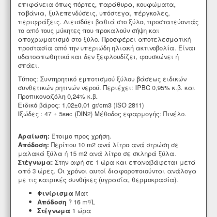
επιφάνεια όπως πόρτες, παράθυρα, κουφώματα,
ταβάνια, ξυλεπενδύσεις, υπόστεγα, πέργκολες,
περιφράξεις. Διεισδύει βαθιά στο ξύλο, προστατεύοντάς
το από τους μύκητες που προκαλούν σήψη και
αποχρωματισμό στο ξύλο. Προσφέρει αποτελεσματική
προστασία από την υπεριώδη ηλιακή ακτινοβολία. Είναι
υδατοαπωθητικό και δεν ξεφλουδίζει, φουσκώνει ή
σπάει.
Τύπος: Συντηρητικό εμποτισμού ξύλου βάσεως ειδικών
συνθετικών ρητινών νερού. Περιέχει: IPBC 0,95% κ.β. και
Προπικοναζόλη 0,24% κ.β.
Ειδικό βάρος: 1,02±0,01 gr/cm3 (ISO 2811)
Ιξώδες : 47 ± 5sec (DIN2) Μέθοδος εφαρμογής: Πινέλο.
Αραίωση:
Έτοιμο προς χρήση.
Απόδοση:
Περίπου 10 m2 ανά λίτρο ανά στρώση σε
μαλακά ξύλα ή 15 m2 ανά λίτρο σε σκληρά ξύλα.
Στέγνωμα:
Στην αφή σε 1 ώρα και επαναβάφεται μετά
από 3 ώρες. Οι χρόνοι αυτοί διαφοροποιούνται ανάλογα
με τις καιρικές συνθήκες (υγρασία, θερμοκρασία).
Φινίρισμα
Ματ
Απόδοση
? 16 m²/L
Στέγνωμα
1 ώρα