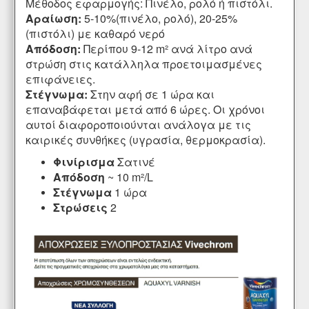
Μέθοδος εφαρμογής: Πινέλο, ρολό ή πιστόλι.
Αραίωση:
5-10%(πινέλο, ρολό), 20-25%
(πιστόλι) με καθαρό νερό
Απόδοση:
Περίπου 9-12 m² ανά λίτρο ανά
στρώση στις κατάλληλα προετοιμασμένες
επιφάνειες.
Στέγνωμα:
Στην αφή σε 1 ώρα και
επαναβάφεται μετά από 6 ώρες. Οι χρόνοι
αυτοί διαφοροποιούνται ανάλογα με τις
καιρικές συνθήκες (υγρασία, θερμοκρασία).
Φινίρισμα
Σατινέ
Απόδοση
~ 10 m²/L
Στέγνωμα
1 ώρα
Στρώσεις
2