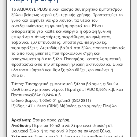
Το AQUAXYL PLUS είναι άοσμο συντηρητικό εμποτισμού
ξύλου βάσεως νερού εξωτερικής χρήσης. Προστατεύει το
ξύλο και αφήνει να φαίνονται τα νερά του
αναδεικνύοντας τη φυσική ομορφιά του. Είναι
απαραίτητο για κάθε καινούργια ή άβαφη ξύλινη
επιφάνεια όπως πόρτες, παράθυρα, κουφώματα,
ταβάνια, ξυλεπενδύσεις, υπόστεγα, πέργκολες,
περιφράξεις. Διεισδύει βαθιά στο ξύλο, προστατεύοντάς
το από τους μύκητες που προκαλούν σήψη και
αποχρωματισμό στο ξύλο. Προσφέρει αποτελεσματική
προστασία από την υπεριώδη ηλιακή ακτινοβολία. Είναι
υδατοαπωθητικό και δεν ξεφλουδίζει, φουσκώνει ή
σπάει.
Τύπος: Συντηρητικό εμποτισμού ξύλου βάσεως ειδικών
συνθετικών ρητινών νερού. Περιέχει: IPBC 0,95% κ.β. και
Προπικοναζόλη 0,24% κ.β.
Ειδικό βάρος: 1,02±0,01 gr/cm3 (ISO 2811)
Ιξώδες : 47 ± 5sec (DIN2) Μέθοδος εφαρμογής: Πινέλο.
Αραίωση:
Έτοιμο προς χρήση.
Απόδοση:
Περίπου 10 m2 ανά λίτρο ανά στρώση σε
μαλακά ξύλα ή 15 m2 ανά λίτρο σε σκληρά ξύλα.
Στέγνωμα:
Στην αφή σε 1 ώρα και επαναβάφεται μετά