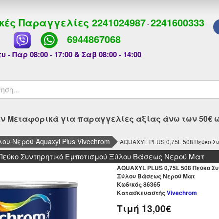
κές Παραγγελίες
2241024987
2241600333
-
6944867068
υ - Παρ 08:00 - 17:00 & Σαβ 08:00 - 14:00
 Μεταφορικά για παραγγελίες αξίας άνω των 50€ ως
ου Νερού Aquaxyl Plus Vivechrom
AQUAXYL PLUS 0,75L 508 Πεύκο Σ
 Πεύκο Συντηρητικό Εμποτισμού Ξύλου Βάσεως Νερού Ματ
AQUAXYL PLUS 0,75L 508 Πεύκο Σ
Ξύλου Βάσεως Νερού Ματ
Kωδικός 86365
Κατασκευαστής
Vivechrom
Τιμή
13,00€