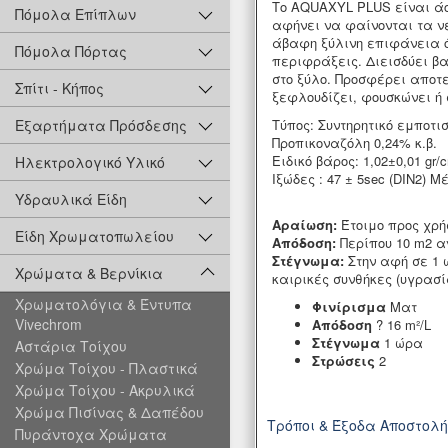
Το AQUAXYL PLUS είναι άο
Πόμολα Επίπλων
αφήνει να φαίνονται τα ν
άβαφη ξύλινη επιφάνεια ό
Πόμολα Πόρτας
περιφράξεις. Διεισδύει β
στο ξύλο. Προσφέρει αποτ
Σπίτι - Κήπος
ξεφλουδίζει, φουσκώνει ή 
Τύπος: Συντηρητικό εμποτι
Εξαρτήματα Πρόσδεσης
Προπικοναζόλη 0,24% κ.β.
Ειδικό βάρος: 1,02±0,01 gr/
Ηλεκτρολογικό Υλικό
Ιξώδες : 47 ± 5sec (DIN2) 
Υδραυλικά Είδη
Αραίωση:
Έτοιμο προς χρή
Είδη Χρωματοπωλείου
Απόδοση:
Περίπου 10 m2 α
Στέγνωμα:
Στην αφή σε 1 
Χρώματα & Βερνίκια
καιρικές συνθήκες (υγρασί
Χρωματολόγια & Έντυπα
Φινίρισμα
Ματ
Vivechrom
Απόδοση
? 16 m²/L
Στέγνωμα
1 ώρα
Αστάρια Τοίχου
Στρώσεις
2
Χρώμα Τοίχου - Πλαστικά
Χρώμα Τοίχου - Ακρυλικά
Χρώμα Πισίνας & Δαπέδου
Τρόποι & Έξοδα Αποστολ
Πυράντοχα Χρώματα