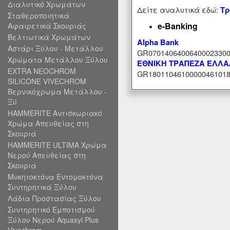
Διαλυτικό Χρωμάτων
Δείτε αναλυτικά εδώ:
Τρ
Σταθεροποιητικά
e-Banking
Αφαιρετικά Σκουριάς
Βελτιωτικά Χρωμάτων
Alpha Bank
Αστάρι Ξύλου - Μετάλλου
GR07014064006400023300
Χρώματα Μετάλλου Ξύλου
ΕΘΝΙΚΗ ΤΡΑΠΕΖΑ ΕΛΛ
EXTRA NEOCHROM
GR18011046100000461018
SILICONE VIVECHROM
Βερνικόχρωμα Μετάλλου -
Ξύ
HAMMERITE Αντισκωριακό
Χρώμα Απευθείας στη
Σκουριά
HAMMERITE ULTIMA Χρώμα
Νερού Απευθείας στη
Σκουριά
Μυκητοκτόνα Εντομοκτόνα
Συντηρητικά Ξύλου
Λάδια Προστασίας Ξύλου
Συντηρητικό Εμποτισμού
Ξύλου Νερού Aquaxyl Plus