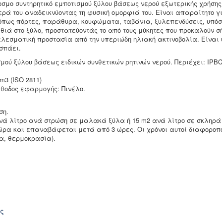
σμο συντηρητικό εμποτισμού ξύλου βάσεως νερού εξωτερικής χρήσης.
ερά του αναδεικνύοντας τη φυσική ομορφιά του. Είναι απαραίτητο γ
πως πόρτες, παράθυρα, κουφώματα, ταβάνια, ξυλεπενδύσεις, υπόσ
αθιά στο ξύλο, προστατεύοντάς το από τους μύκητες που προκαλούν 
ελεσματική προστασία από την υπεριώδη ηλιακή ακτινοβολία. Είναι
σπάει.
σμού ξύλου βάσεως ειδικών συνθετικών ρητινών νερού. Περιέχει: IPBC 
cm3 (ISO 2811)
Μέθοδος εφαρμογής: Πινέλο.
ση.
νά λίτρο ανά στρώση σε μαλακά ξύλα ή 15 m2 ανά λίτρο σε σκληρά
ώρα και επαναβάφεται μετά από 3 ώρες. Οι χρόνοι αυτοί διαφοροπ
α, θερμοκρασία).
ής