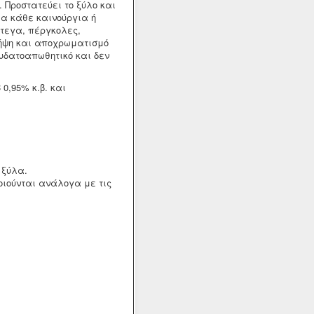
 Προστατεύει το ξύλο και
ια κάθε καινούργια ή
τεγα, πέργκολες,
σήψη και αποχρωματισμό
 υδατοαπωθητικό και δεν
0,95% κ.β. και
 ξύλα.
οιούνται ανάλογα με τις