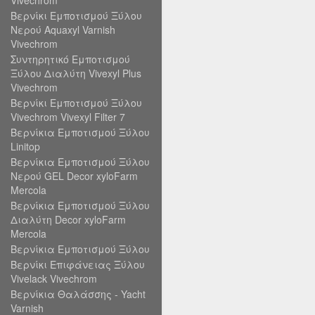
Vivechrom
Βερνίκι Εμποτισμού Ξύλου
Νερού Aquaxyl Varnish
Vivechrom
Συντηρητικό Εμποτισμού
Ξύλου Διαλύτη Vivexyl Plus
Vivechrom
Βερνίκι Εμποτισμού Ξύλου
Vivechrom Vivexyl Filter 7
Βερνίκια Εμποτισμού Ξύλου
Linitop
Βερνίκια Εμποτισμού Ξύλου
Νερού GEL Decor xyloFarm
Mercola
Βερνίκια Εμποτισμού Ξύλου
Διαλύτη Decor xyloFarm
Mercola
Βερνίκια Εμποτισμού Ξύλου
Βερνίκι Επιφάνειας Ξύλου
Vivelack Vivechrom
Βερνίκια Θαλάσσης - Yacht
Varnish