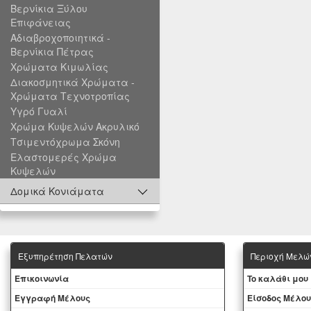
Βερνίκια Ξύλου
Επιφάνειας
Αδιαβροχοποιητικά -
Βερνίκια Πέτρας
Χρώματα Κιμωλίας
Διακοσμητικά Χρώματα -
Χρώματα Τεχνοτροπίας
Υγρό Γυαλί
Χρώμα Κυψελών Ακρυλικό
Τσιμεντόχρωμα Σκόνη
Ελαστομερές Χρώμα
Κυψελών
Δομικά Κονιάματα
Εξυπηρέτηση Πελατών
Περιοχή Mελώ
Eπικοινωνία
To καλάθι μου
Εγγραφή Μέλους
Eίσοδος Μέλου