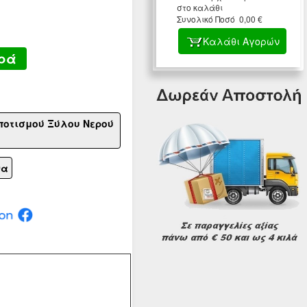
στο καλάθι
Συνολικό Ποσό 0,00 €
Καλάθι Αγορών
ρά
μποτισμού Ξύλου Νερού
να