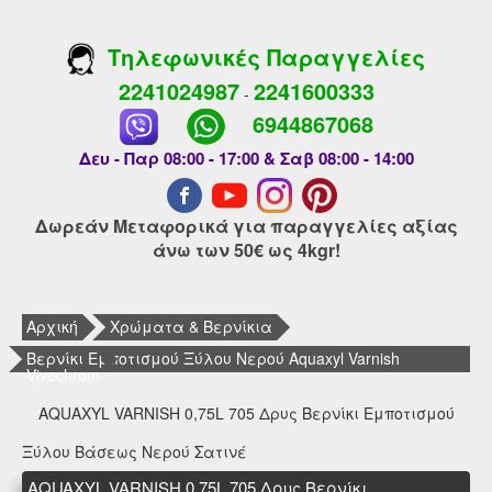
Τηλεφωνικές Παραγγελίες
2241024987
2241600333
-
6944867068
Δευ - Παρ 08:00 - 17:00 & Σαβ 08:00 - 14:00
Δωρεάν Μεταφορικά για παραγγελίες αξίας
άνω των 50€ ως 4kgr!
Αρχική
Χρώματα & Βερνίκια
Βερνίκι Εμποτισμού Ξύλου Νερού Aquaxyl Varnish
Vivechrom
AQUAXYL VARNISH 0,75L 705 Δρυς Βερνίκι Εμποτισμού
Ξύλου Βάσεως Νερού Σατινέ
AQUAXYL VARNISH 0,75L 705 Δρυς Βερνίκι