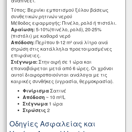
αναπνέει.
Τύπος: Βερνίκι εμποτισμού ξύλου βάσεως
συνθετικών ρητινών νερού
Μέθοδος εφαρμογής: Πινέλο, ρολό ή πιστόλι.
Αραίωση:
5-10%(πινέλο, ρολό), 20-25%
(πιστόλι) με καθαρό νερό
Απόδοση:
Περίπου 9-12 m² ανά λίτρο ανά
στρώση στις κατάλληλα προετοιμασμένες
επιφάνειες.
Στέγνωμα:
Στην αφή σε 1 ώρα και
επαναβάφεται μετά από 6 ώρες. Οι χρόνοι
αυτοί διαφοροποιούνται ανάλογα με τις
καιρικές συνθήκες (υγρασία, θερμοκρασία).
Φινίρισμα
Σατινέ
Απόδοση
~ 10 m²/L
Στέγνωμα
1 ώρα
Στρώσεις
2
Οδηγίες Ασφαλείας και