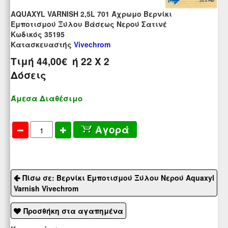
AQUAXYL VARNISH 2,5L 701 Άχρωμο Βερνίκι
Εμποτισμού Ξύλου Βάσεως Νερού Σατινέ
Kωδικός 35195
Κατασκευαστής
Vivechrom
Τιμή
44,00€
ή
22
X 2
Δόσεις
Άμεσα Διαθέσιμο
Αγορά
Πίσω σε: Βερνίκι Εμποτισμού Ξύλου Νερού Aquaxyl
Varnish Vivechrom
Προσθήκη στα αγαπημένα