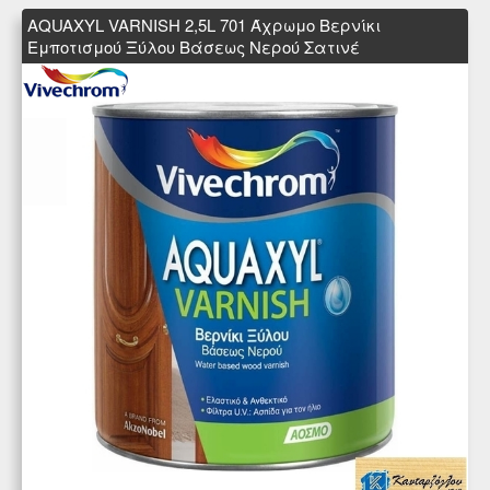
AQUAXYL VARNISH 2,5L 701 Άχρωμο Βερνίκι
Εμποτισμού Ξύλου Βάσεως Νερού Σατινέ