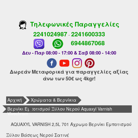
Τηλεφωνικές Παραγγελίες
2241024987
2241600333
-
6944867068
Δευ - Παρ 08:00 - 17:00 & Σαβ 08:00 - 14:00
Δωρεάν Μεταφορικά για παραγγελίες αξίας
άνω των 50€ ως 4kgr!
Αρχική
Χρώματα & Βερνίκια
Βερνίκι Εμποτισμού Ξύλου Νερού Aquaxyl Varnish
Vivechrom
AQUAXYL VARNISH 2,5L 701 Άχρωμο Βερνίκι Εμποτισμού
Ξύλου Βάσεως Νερού Σατινέ