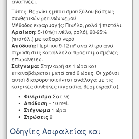
αναπνέει.
Τύπος: Βερνίκι εμποτισμού ξύλου βάσεως
συνθετικών ρητινών νερού
Μέθοδος εφαρμογής: Πινέλο, ρολό ή πιστόλι.
Αραίωση:
5-10%(πινέλο, ρολό), 20-25%
(πιστόλι) με καθαρό νερό
Απόδοση:
Περίπου 9-12 m² ανά λίτρο ανά
στρώση στις κατάλληλα προετοιμασμένες
επιφάνειες.
Στέγνωμα:
Στην αφή σε 1 ώρα και
επαναβάφεται μετά από 6 ώρες. Οι χρόνοι
αυτοί διαφοροποιούνται ανάλογα με τις
καιρικές συνθήκες (υγρασία, θερμοκρασία).
Φινίρισμα
Σατινέ
Απόδοση
~ 10 m²/L
Στέγνωμα
1 ώρα
Στρώσεις
2
Οδηγίες Ασφαλείας και