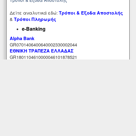
Δείτε αναλυτικά εδώ:
Τρόποι & Έξοδα Αποστολής
&
Τρόποι Πληρωμής
e-Banking
Alpha Bank
GR0701406400640002330002044
ΕΘΝΙΚΗ ΤΡΑΠΕΖΑ ΕΛΛΑΔΑΣ
GR1801104610000046101878521
Εξυπηρέτηση Πελατών
Περιοχή Mελών
Κατάστημα
Επικοινωνήστε μαζί μας