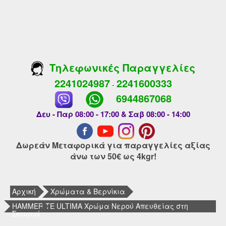
Τηλεφωνικές Παραγγελίες
2241024987
2241600333
-
6944867068
Δευ - Παρ 08:00 - 17:00 & Σαβ 08:00 - 14:00
Δωρεάν Μεταφορικά για παραγγελίες αξίας
άνω των 50€ ως 4kgr!
Αρχική
Χρώματα & Βερνίκια
HAMMERITE ULTIMA Χρώμα Νερού Απευθείας στη
Σκουριά