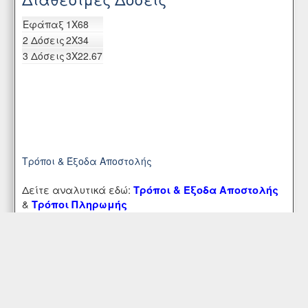
Eφάπαξ
1X68
2 Δόσεις
2X34
3 Δόσεις
3X22.67
Τρόποι & Έξοδα Αποστολής
Δείτε αναλυτικά εδώ:
Τρόποι & Έξοδα Αποστολής
&
Τρόποι Πληρωμής
e-Banking
Alpha Bank
GR0701406400640002330002044
ΕΘΝΙΚΗ ΤΡΑΠΕΖΑ ΕΛΛΑΔΑΣ
GR1801104610000046101878521