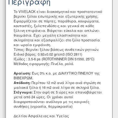
Περιγραφή
To VIVELACK είναι διακοσμητικό και προστατευτικό
βερνίκι ξύλου εσωτερικής και εξωτερικής χρήσης.
Εφαρμόζεται σε πόρτες, παράθυρα, κουφώματα,
κουπαστές, ξυλεπενδύσεις και γενικά σε κάθε
ξύλινη επιφάνεια. Βάφεται εύκολα και απλώνει
θαυμάσια. Έχει μεγάλη ελαστικότητα και
σκληρότητα και εξασφαλίζει στο ξύλο προστασία
και ωραία εμφάνιση.
Τύπος: Βερνίκι ξύλου βάσεως συνθετικών ρητινών.
Ειδικό βάρος: 0.92±0.02 gr/cm3 (ISO 2811)
Ιξώδες : 3.5-6 ps (ROTOTHINNER DIN 51550, 25°C)
Μέθοδος εφαρμογής: Πινέλο, ρολό.
Αραίωση:
Έως 3% κ.ο. με ΔΙΑΛΥΤΙΚΟ ΠΙΝΕΛΟΥ της
ΒΙΒΕΧΡΩΜ.
Απόδοση:
Περίπου 12 m2 ανά λίτρο ανά στρώση σε
μαλακά ξύλα ή 16 m2 ανά λίτρο σε σκληρά ξύλα.
Στέγνωμα:
Στην αφή σε 5 ώρες και επαναβάφεται
μετά από 24 ώρες. Οι χρόνοι αυτοί
διαφοροποιούνται ανάλογα με τις καιρικές
συνθήκες (υγρασία, θερμοκρασία)
Δελτίου Ασφάλειας και Υγείας