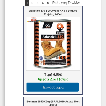
1
2
3
4
5
Επόμενη Σελίδα
Atlastick 330 Βενζινόκολλα Γενικής
Χρήσης 440ml
Τιμή
6,50€
Άμεσα Διαθέσιμο
Περισσότερα
Benman 28529 Σπρέi RAL9010 Λευκό Ματ
400ml