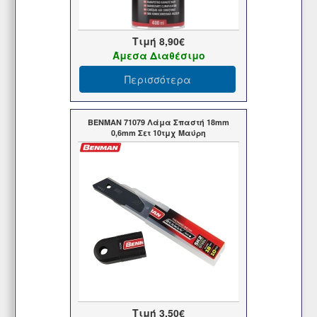
Τιμή
8,90€
Άμεσα Διαθέσιμο
Περισσότερα
BENMAN 71079 Λάμα Σπαστή 18mm
0,6mm Σετ 10τμχ Μαύρη
Τιμή
3,50€