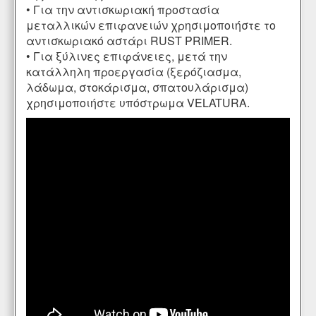
• Για την αντισκωριακή προστασία
μεταλλικών επιφανειών χρησιμοποιήστε το
αντισκωριακό αστάρι
RUST PRIMER
.
• Για ξύλινες επιφάνειες, μετά την
κατάλληλη προεργασία (ξερόζιασμα,
λάδωμα
,
στοκάρισμα
,
σπατουλάρισμα
)
χρησιμοποιήστε υπόστρωμα
VELATURA
.