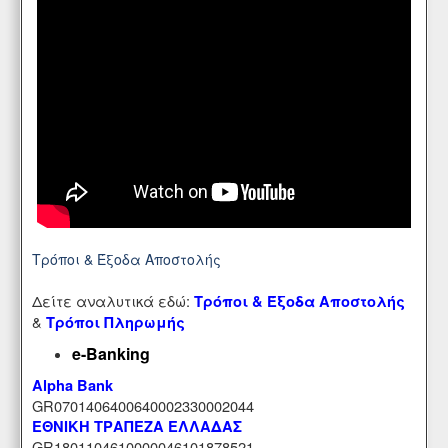
Τρόποι & Έξοδα Αποστολής
Δείτε αναλυτικά εδώ:
Τρόποι & Έξοδα Αποστολής
&
Τρόποι Πληρωμής
e-Banking
Alpha Bank
GR0701406400640002330002044
ΕΘΝΙΚΗ ΤΡΑΠΕΖΑ ΕΛΛΑΔΑΣ
GR1801104610000046101878521