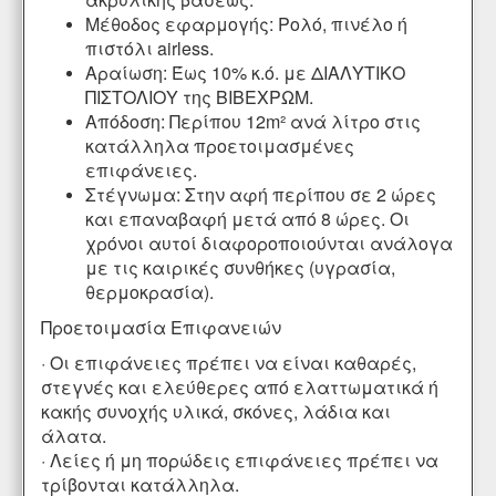
Μέθοδος εφαρμογής: Ρολό, πινέλο ή
πιστόλι airless.
Αραίωση: Έως 10% κ.ό. με ΔΙΑΛΥΤΙΚΟ
ΠΙΣΤΟΛΙΟΥ της ΒΙΒΕΧΡΩΜ.
Απόδοση: Περίπου 12m² ανά λίτρο στις
κατάλληλα προετοιμασμένες
επιφάνειες.
Στέγνωμα: Στην αφή περίπου σε 2 ώρες
και επαναβαφή μετά από 8 ώρες. Οι
χρόνοι αυτοί διαφοροποιούνται ανάλογα
με τις καιρικές συνθήκες (υγρασία,
θερμοκρασία).
Προετοιμασία Επιφανειών
· Οι επιφάνειες πρέπει να είναι καθαρές,
στεγνές και ελεύθερες από ελαττωματικά ή
κακής συνοχής υλικά, σκόνες, λάδια και
άλατα.
· Λείες ή μη πορώδεις επιφάνειες πρέπει να
τρίβονται κατάλληλα.