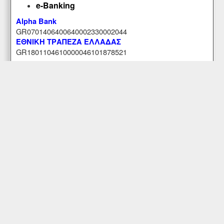
e-Banking
Alpha Bank
GR0701406400640002330002044
ΕΘΝΙΚΗ ΤΡΑΠΕΖΑ ΕΛΛΑΔΑΣ
GR1801104610000046101878521
Εξυπηρέτηση Πελατών
Περιοχή Mελών
Κατάστημα
Επικοινωνήστε μαζί μας
© Copyright 2017-2025 Κανταρζόγλου Ε. & Μ. ΟΕ
Pegasus Hermes Application
Powered by
Pegasus Technology