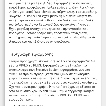
τους μύκητες / μπλε κηλίδες. Εφαρμόζεται σε πόρτες,
παράθυρα, κουφώματα, ξυλεπενδύσεις, έπιπλα κήπου,
υπόστεγα, αποθήκες, δοκάρια, πέργκολες, περιφράξεις.
Βάφεται εύκολα και έχει μεγάλη διεισδυτικότητα που
του επιτρέπει να ακολουθεί τις συστολές και διαστολές
του ξύλου χωρίς να ξεφλουδίζει, φουσκώνει ή σπάει.
Έχει μεγάλη αντοχή στον ήλιο και την υγρασία και
προσφέρει αποτελεσματική προστασία τονίζοντας
ταυτόχρονα τη φυσική ομορφιά του ξύλου. Διατίθεται σε
άχρωμο και σε 12 έτοιμες αποχρώσεις.
Περιγραφή εφαρμογής
Έτοιμο προς χρήση. Αναδεύστε καλά και εφαρμόστε 1-2
χέρια VIVEXYL PLUS. Εφαρμόζεται με Πινέλο Για
αποτελεσματική βιοκτόνο δράση, εφαρμόστε 200-250
ml/m². Το προϊόν προορίζεται για ξύλα σε εξωτερικό
χώρο, τα οποία δεν είναι σε άμεση επαφή με το έδαφος
ή με νερό και είναι εκτεθειμένα στις καιρικές συνθήκες.
Όχι για εσωτερική χρήση. Η τελική απόχρωση εξαρτάται
από το φυσικό χρώμα του ξύλου, την απορροφητικότητά
του και τον αριθμό επιστρώσεων VIVEXYL PLUS που
εφαρμόστηκαν.
Φινίρισμα
Ματ