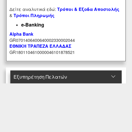
Δείτε αναλυτικά εδώ:
Τρόποι & Έξοδα Αποστολής
&
Τρόποι Πληρωμής
e-Banking
Alpha Bank
GR0701406400640002330002044
ΕΘΝΙΚΗ ΤΡΑΠΕΖΑ ΕΛΛΑΔΑΣ
GR1801104610000046101878521
Εξυπηρέτηση Πελατών
Περιοχή Mελών
Κατάστημα
Επικοινωνήστε μαζί μας