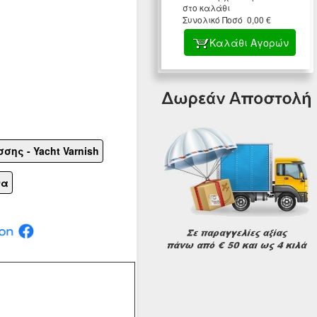
στο καλάθι
Συνολικό Ποσό 0,00 €
Καλάθι Αγορών
ης - Yacht Varnish
να