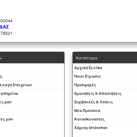
02044
ΑΔΑΣ
78521
ν
Κατάστημα
Aρχική Σελίδα
ς
Ποιοι Είμαστε
Aλλαγή Στοιχείων
Προσφορές
αγαπημένα
Ερωτήσεις & Απαντήσεις
ες μου
Συμβουλές & Λύσεις
Νέα Προιόντα
ές μου
Kατασκευαστές
Χάρτης Ιστότοπου