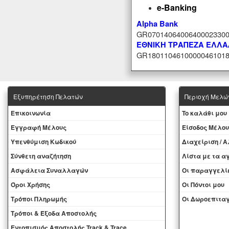
e-Banking
Alpha Bank
GR07014064006400023300
ΕΘΝΙΚΗ ΤΡΑΠΕΖΑ ΕΛΛ
GR18011046100000461018
Εξυπηρέτηση Πελατών
Περιοχή Mελώ
Eπικοινωνία
To καλάθι μου
Εγγραφή Μέλους
Eίσοδος Μέλου
Yπενθύμιση Κωδικού
Διαχείριση / 
Σύνθετη αναζήτηση
Λίστα με τα 
Ασφάλεια Συναλλαγών
Oι παραγγελί
Όροι Χρήσης
Οι Πόντοι μου
Τρόποι Πληρωμής
Oι Δωροεπιταγ
Τρόποι & Έξοδα Αποστολής
Εντοπισμός Αποστολής Track & Trace