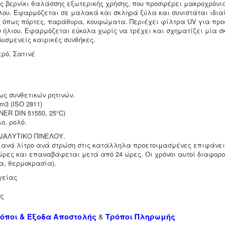
ς βερνίκι θαλάσσης εξωτερικής χρήσης, που προσφέρει μακροχρόνια
ύλου. Εφαρμόζεται σε μαλακά και σκληρά ξύλα και συνιστάται ιδια
ς όπως πόρτες, παράθυρα, κουφώματα. Περιέχει φίλτρα UV για προ
υ ήλιου. Εφαρμόζεται εύκολα χωρίς να τρέχει και σχηματίζει μία σ
δυσμενείς καιρικές συνθήκες.
ρό, Σατινέ
ως συνθετικών ρητινών.
cm3 (ISO 2811)
NER DIN 51550, 25°C)
ο, ρολό.
ΔΙΑΛΥΤΙΚΟ ΠΙΝΕΛΟΥ.
 ανά λίτρο ανά στρώση στις κατάλληλα προετοιμασμένες επιφάνει
ώρες και επαναβάφεται μετά από 24 ώρες. Οι χρόνοι αυτοί διαφορο
α, θερμοκρασία).
γείας
ής
&
όποι & Έξοδα Αποστολής
Τρόποι Πληρωμής