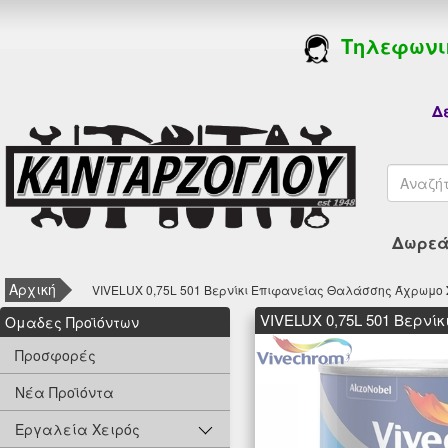
Τηλεφωνι
Δε
Δωρεάν
Αρχική
VIVELUX 0,75L 501 Βερνίκι Επιφανείας Θαλάσσης Άχρωμο 
VIVELUX 0,75L 501 Βερν
Oμαδες Προϊόντων
Προσφορές
Νέα Προϊόντα
Εργαλεία Χειρός