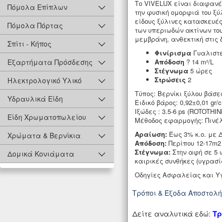
Το VIVELUX είναι διαφανέ
Πόμολα Επίπλων
την φυσική ομορφιά του ξ
είδους ξύλινες κατασκευέ
Πόμολα Πόρτας
των υπεριωδών ακτίνων το
μεμβράνη, ανθεκτική στις 
Σπίτι - Κήπος
Φινίρισμα
Γυαλιστε
Απόδοση
? 14 m²/L
Εξαρτήματα Πρόσδεσης
Στέγνωμα
5 ώρες
Στρώσεις
2
Ηλεκτρολογικό Υλικό
Τύπος: Βερνίκι ξύλου βάσε
Υδραυλικά Είδη
Ειδικό βάρος: 0,92±0,01 gr/
Ιξώδες : 3.5-6 ps (ROTOTHIN
Είδη Χρωματοπωλείου
Μέθοδος εφαρμογής: Πινέλ
Αραίωση:
Έως 3% κ.ο. με 
Χρώματα & Βερνίκια
Απόδοση:
Περίπου 12-17m2
Στέγνωμα:
Στην αφή σε 5 
Δομικά Κονιάματα
καιρικές συνθήκες (υγρασί
Οδηγίες Ασφαλείας και Υ
Τρόποι & Έξοδα Αποστολ
Δείτε αναλυτικά εδώ:
Τρ