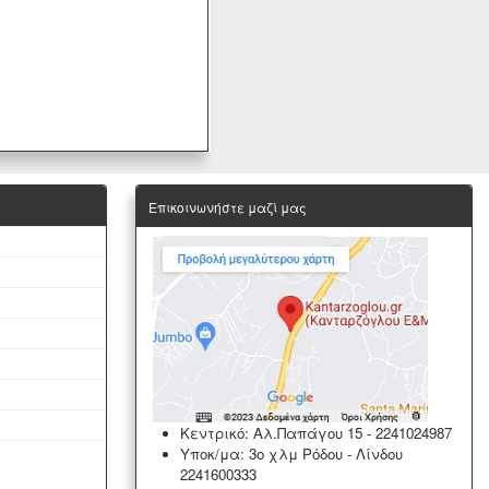
Επικοινωνήστε μαζί μας
Κεντρικό: Αλ.Παπάγου 15
-
2241024987
Υποκ/μα: 3ο χλμ Ρόδου - Λίνδου
2241600333