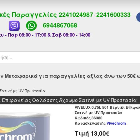
κές Παραγγελίες
2241024987
2241600333
-
6944867068
υ - Παρ 08:00 - 17:00 & Σαβ 08:00 - 14:00
 Μεταφορικά για παραγγελίες αξίας άνω των 50€ ως
Σατινέ με UV Προστασία
ίκι Επιφανείας Θαλάσσης Άχρωμο Σατινέ με UV Προστασία
VIVELUX 0,75L 501 Βερνίκι Επιφ
Σατινέ με UV Προστασία
Kωδικός 86380
Κατασκευαστής
Vivechrom
Τιμή
13,00€